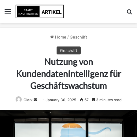
Menu
Se
Home
/
Geschäft
Geschäft
Nutzung von
Kundendatenintelligenz für
Geschäftswachstum
Send
Clark
January 30, 2025
67
3 minutes read
an
email